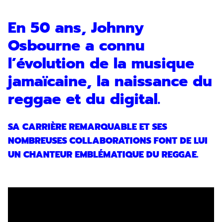
En 50 ans, Johnny
Osbourne a connu
l’évolution de la musique
jamaïcaine, la naissance du
reggae et du digital.
SA CARRIÈRE REMARQUABLE ET SES
NOMBREUSES COLLABORATIONS FONT DE LUI
UN CHANTEUR EMBLÉMATIQUE DU REGGAE.