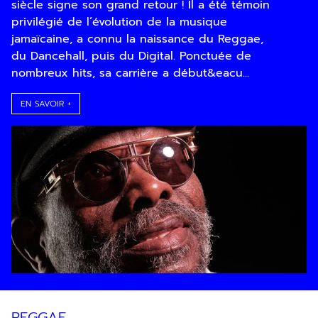
siècle signe son grand retour ! Il a été témoin
privilégié de l’évolution de la musique
jamaïcaine, a connu la naissance du Reggae,
du Dancehall, puis du Digital. Ponctuée de
nombreux hits, sa carrière a début&eacu...
EN SAVOIR +
En indiquant votre adresse email, vous
consentez à recevoir notre lettre
d’information par voie électronique. Vous
pouvez vous désinscrire à tout moment via
les liens de désinscription ou en nous
contactant. Pour en savoir plus, consultez
notre
Politique de confidentialité
.
SOUMETTRE
REGGAE