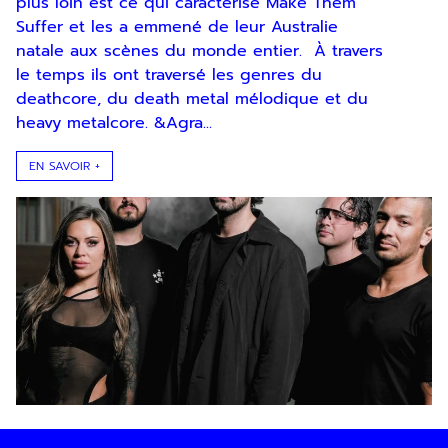
plus loin est ce qui caractérise Make Them
Suffer et les a emmené de leur Australie
natale aux scènes du monde entier. À travers
le temps ils ont traversé les genres du
deathcore, du death metal mélodique et du
heavy metalcore. &Agra...
EN SAVOIR +