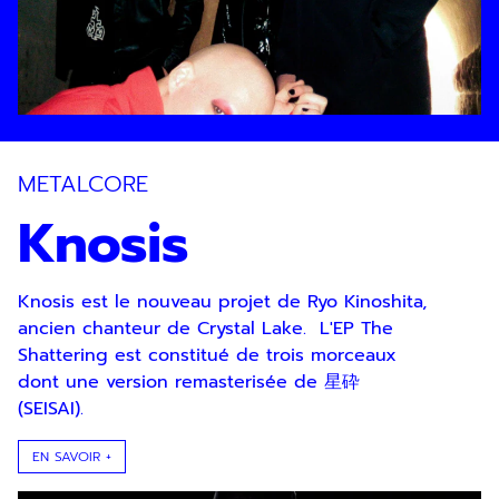
METALCORE
Knosis
Knosis est le nouveau projet de Ryo Kinoshita,
ancien chanteur de Crystal Lake. L'EP The
Shattering est constitué de trois morceaux
dont une version remasterisée de 星砕
(SEISAI).
EN SAVOIR +