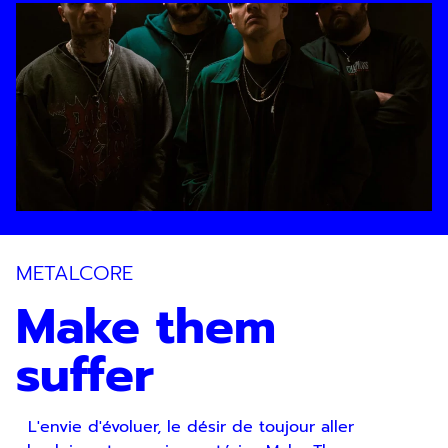
En indiquant votre adresse email, vous
consentez à recevoir notre lettre
d’information par voie électronique. Vous
pouvez vous désinscrire à tout moment via
les liens de désinscription ou en nous
contactant. Pour en savoir plus, consultez
notre
Politique de confidentialité
.
SOUMETTRE
METALCORE
Make them
suffer
L'envie d'évoluer, le désir de toujour aller