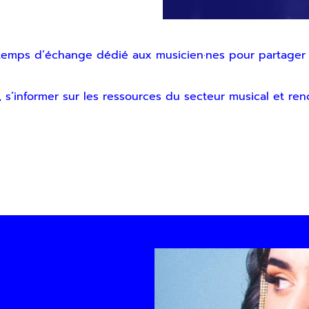
r
n temps d’échange dédié aux musicien·nes pour partager l
’informer sur les ressources du secteur musical et rencon
voir notre lettre d’information par voie électronique. Vous pouv
us, consultez notre
Politique de confidentialité
.