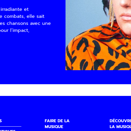
irradiante et
e combats, elle sait
e ses chansons avec une
our l’impact,
S
FAIRE DE LA
DÉCOUVRI
MUSIQUE
LA MUSIQ