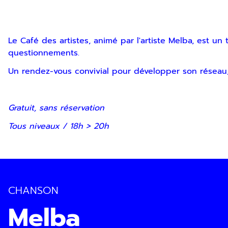
Inscription Newslette
Le Café des artistes, animé par l'artiste Melba, est u
questionnements.
Un rendez-vous convivial pour développer son réseau, s
En indiquant votre adresse email, vous consentez à rece
Gratuit, sans réservation
désinscription ou en nous contactant. Pour en savoir pl
Tous niveaux / 18h > 20h
CHANSON
Melba