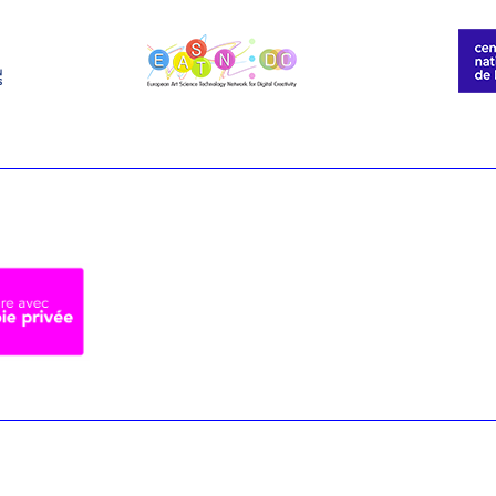
r
voir notre lettre d’information par voie électronique. Vous pouv
us, consultez notre
Politique de confidentialité
.