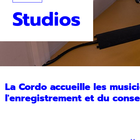
Studios
La Cordo accueille les musici
l'enregistrement et du consei