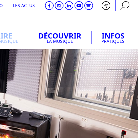
DO
LES ACTUS
IRE
DÉCOUVRIR
INFOS
RECHERCHE
 MUSIQUE
LA MUSIQUE
PRATIQUES