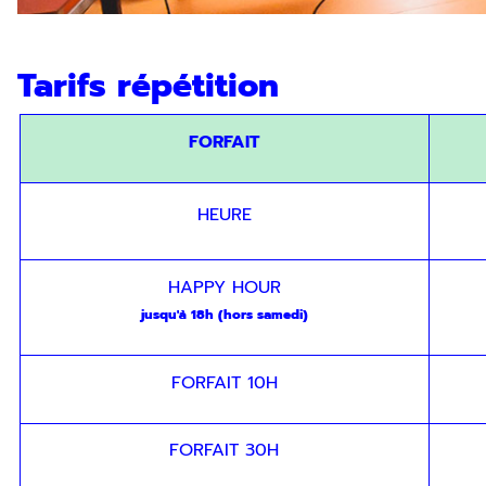
En indiquant votre adresse email, vous consentez à rece
Tarifs répétition
désinscription ou en nous contactant. Pour en savoir pl
FORFAIT
HEURE
HAPPY HOUR
jusqu'à 18h (hors samedi)
FORFAIT 10H
FORFAIT 30H