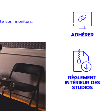
te son, monitors,
ADHÉRER
RÈGLEMENT
INTÉRIEUR DES
STUDIOS