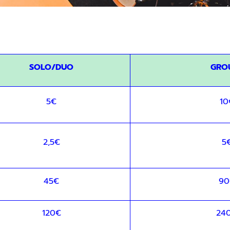
voir notre lettre d’information par voie électronique. Vous pouv
us, consultez notre
Politique de confidentialité
.
SOLO/DUO
GRO
5€
10
2,5€
5
45€
90
120€
24