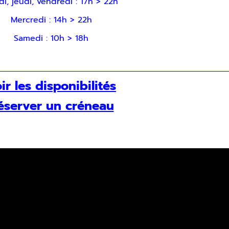
di, jeudi, vendredi : 17h > 22h
Mercredi : 14h > 22h
Samedi : 10h > 18h
ir les disponibilités
éserver un créneau