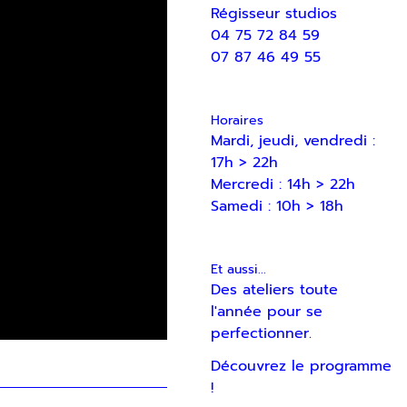
Régisseur studios
04 75 72 84 59
07 87 46 49 55
Horaires
Mardi, jeudi, vendredi :
17h > 22h
Mercredi : 14h > 22h
Samedi : 10h > 18h
Et aussi...
Des ateliers toute
l'année pour se
perfectionner.
Découvrez le programme
!