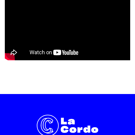
En indiquant votre adresse email, vous
consentez à recevoir notre lettre
d’information par voie électronique. Vous
pouvez vous désinscrire à tout moment via
les liens de désinscription ou en nous
contactant. Pour en savoir plus, consultez
notre
Politique de confidentialité
.
SOUMETTRE