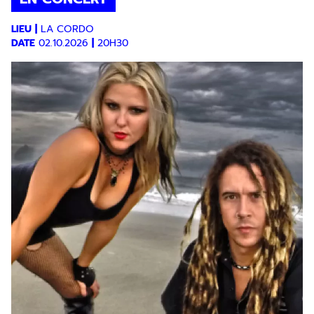
LIEU
|
LA CORDO
DATE
02.10.2026
|
20H30