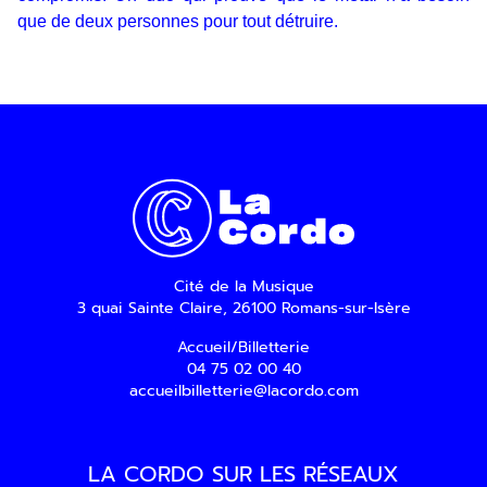
que de deux personnes pour tout détruire.
En indiquant votre adresse email, vous
consentez à recevoir notre lettre
d’information par voie électronique. Vous
pouvez vous désinscrire à tout moment via
les liens de désinscription ou en nous
contactant. Pour en savoir plus, consultez
notre
Politique de confidentialité
.
SOUMETTRE
Cité de la Musique
3 quai Sainte Claire, 26100 Romans-sur-Isère
Accueil/Billetterie
04 75 02 00 40
accueilbilletterie@lacordo.com
LA CORDO SUR LES RÉSEAUX