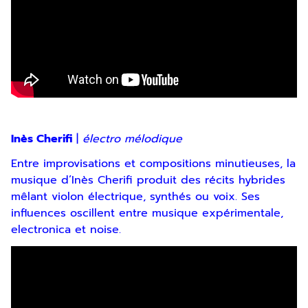
Inès Cherifi
|
électro mélodique
Entre improvisations et compositions minutieuses, la
musique d’Inès Cherifi produit des récits hybrides
mêlant violon électrique, synthés ou voix. Ses
influences oscillent entre musique expérimentale,
electronica et noise.