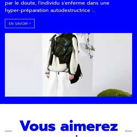
par le doute, l'individu s'enferme dans une
hyper-préparation autodestructrice :...
EN SAVOIR +
Vous aimerez