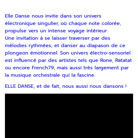
Elle Danse nous invite dans son univers
électronique singulier, où chaque note colorée,
propulse vers un intense voyage intérieur
Une invitation à se laisser traverser par des
mélodies rythmées, et danser au diapason de ce
plongeon émotionnel. Son univers électro-sensoriel
est influencé par des artistes tels que Rone, Ratatat
ou encore French79, mais aussi très largement par
la musique orchestrale qui la fascine.
ELLE DANSE, et de fait, nous aussi nous dansons !
Inscription
Newsletter