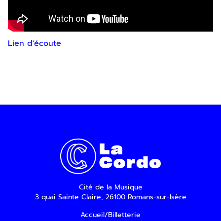
Lien d'écoute
En indiquant votre adresse email, vous
consentez à recevoir notre lettre
d’information par voie électronique. Vous
pouvez vous désinscrire à tout moment via
les liens de désinscription ou en nous
contactant. Pour en savoir plus, consultez
notre
Politique de confidentialité
.
SOUMETTRE
Cité de la Musique
3 quai Sainte Claire, 26100 Romans-sur-Isère
Accueil/Billetterie