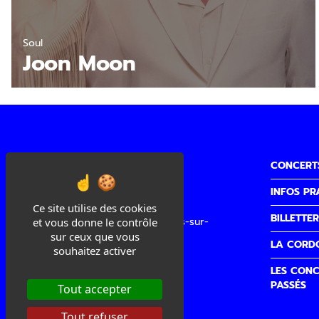
Soul
Joon Moon
CONCERT
INFOS PR
Cité de la Musique
Ce site utilise des cookies
BILLETTER
3 quai Sainte Claire, 26100 Romans-sur-
et vous donne le contrôle
Isère
sur ceux que vous
LA CORD
souhaitez activer
Accueil/Billetterie
LES CONC
04 75 02 00 40
PASSÉS
Tout accepter
accueilbilletterie@lacordo.com
Tout refuser