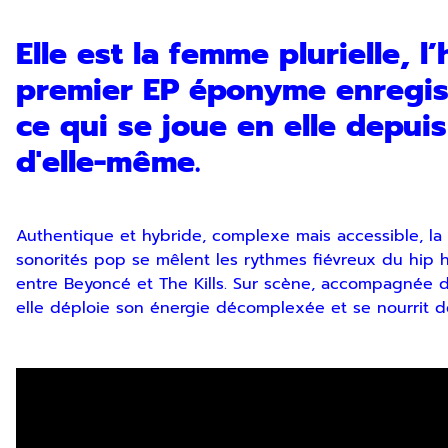
Elle est la femme plurielle, 
premier EP éponyme enregis
ce qui se joue en elle depuis
d'elle-même.
Authentique et hybride, complexe mais accessible, la 
sonorités pop se mêlent les rythmes fiévreux du hip ho
entre Beyoncé et The Kills. Sur scène, accompagnée d’
elle déploie son énergie décomplexée et se nourrit de 