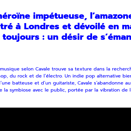
l’héroïne impétueuse, l’amazon
tré à Londres et dévoilé en 
 toujours : un désir de s’éman
musique selon Cavale trouve sa texture dans la recherche
p, du rock et de l’électro. Un indie pop alternative bie
une batteuse et d’un guitariste, Cavale s’abandonne au v
la symbiose avec le public, portée par la vibration de la