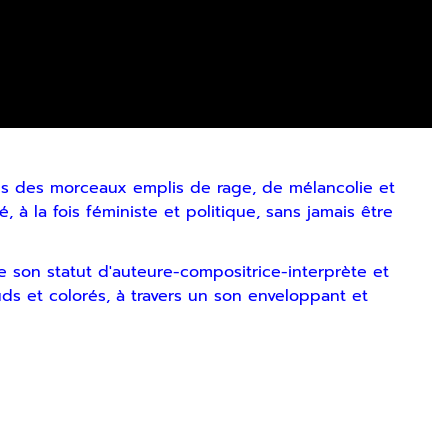
dans des morceaux emplis de rage, de mélancolie et
, à la fois féministe et politique, sans jamais être
e son statut d'auteure-compositrice-interprète et
uds et colorés, à travers un son enveloppant et