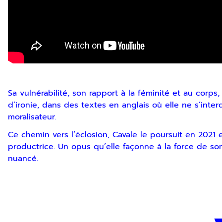
Sa vulnérabilité, son rapport à la féminité et au corp
d’ironie, dans des textes en anglais où elle ne s’interd
moralisateur.
Ce chemin vers l’éclosion, Cavale le poursuit en 2021
productrice. Un opus qu’elle façonne à la force de son
nuancé.