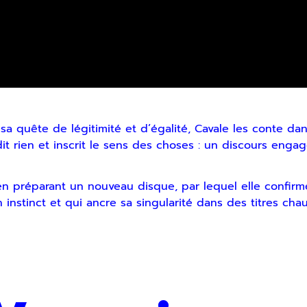
s, sa quête de légitimité et d’égalité, Cavale les conte 
it rien et inscrit le sens des choses : un discours engagé
 en préparant un nouveau disque, par lequel elle confirm
 instinct et qui ancre sa singularité dans des titres cha