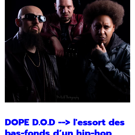
DOPE D.O.D --> l'essort des
bas-fonds d’un hip-hop