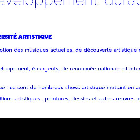
développement durab
r
RSITÉ ARTISTIQUE
otion des musiques actuelles, de découverte artistique 
voir notre lettre d’information par voie électronique. Vous pouv
eloppement, émergents, de renommée nationale et internat
us, consultez notre
Politique de confidentialité
.
e : ce sont de nombreux shows artistique mettant en ava
ions artistiques : peintures, dessins et autres œuvres ar