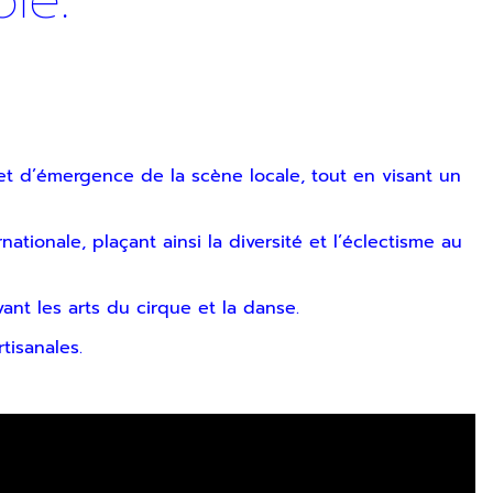
le.
et d’émergence de la scène locale, tout en visant un
ez vous désinscrire à tout moment via les liens de
ionale, plaçant ainsi la diversité et l’éclectisme au
SOUMETTRE
nt les arts du cirque et la danse.
tisanales.