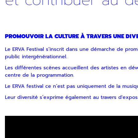
et contribuer au 
Inscription Newslette
PROMOUVOIR LA CULTURE À TRAVERS UNE DIVE
Le ERVA Festival s’inscrit dans une démarche de prom
public intergénérationnel.
En indiquant votre adresse email, vous consentez à rece
Les différentes scènes accueillent des artistes en dév
désinscription ou en nous contactant. Pour en savoir pl
centre de la programmation.
Le ERVA festival ce n’est pas uniquement de la musiqu
Leur diversité s’exprime également au travers d'exposit