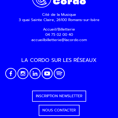
d’information par voie électronique. Vous
pouvez vous désinscrire à tout moment via
les liens de désinscription ou en nous
Cité de la Musique
contactant. Pour en savoir plus, consultez
3 quai Sainte Claire, 26100 Romans-sur-Isère
notre
Politique de confidentialité
.
Accueil/Billetterie
04 75 02 00 40
SOUMETTRE
accueilbilletterie@lacordo.com
LA CORDO SUR LES RÉSEAUX
INSCRIPTION NEWSLETTER
NOUS CONTACTER