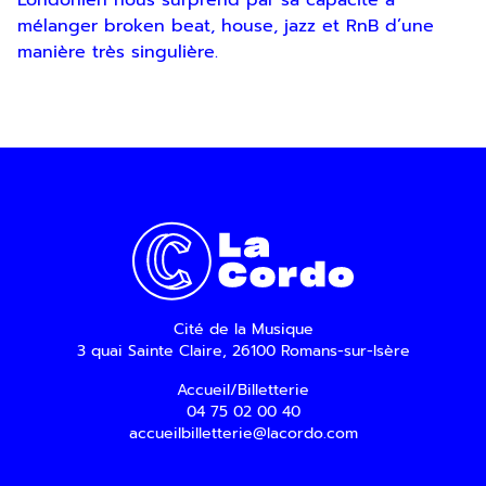
Londonien nous surprend par sa capacité à
mélanger broken beat, house, jazz et RnB d’une
manière très singulière.
En indiquant votre adresse email, vous
consentez à recevoir notre lettre
d’information par voie électronique. Vous
pouvez vous désinscrire à tout moment via
les liens de désinscription ou en nous
contactant. Pour en savoir plus, consultez
notre
Politique de confidentialité
.
SOUMETTRE
Cité de la Musique
3 quai Sainte Claire, 26100 Romans-sur-Isère
Accueil/Billetterie
04 75 02 00 40
accueilbilletterie@lacordo.com