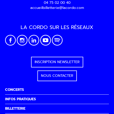
Inscription Newslette
04 75 02 00 40
accueilbilletterie@lacordo.com
LA CORDO SUR LES RÉSEAUX
En indiquant votre adresse email, vous consentez à rec
lettre d’information par voie électronique. Vous pouvez
désinscrire à tout moment via les liens de désinscripti
INSCRIPTION NEWSLETTER
contactant. Pour en savoir plus, consultez notre
Politiqu
confidentialité
.
NOUS CONTACTER
CONCERTS
INFOS PRATIQUES
BILLETTERIE