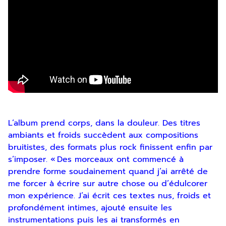
En indiquant votre adresse email, vous
consentez à recevoir notre lettre
d’information par voie électronique. Vous
pouvez vous désinscrire à tout moment via
les liens de désinscription ou en nous
contactant. Pour en savoir plus, consultez
notre
Politique de confidentialité
.
SOUMETTRE
L’album prend corps, dans la douleur. Des titres
ambiants et froids succèdent aux compositions
bruitistes, des formats plus rock finissent enfin par
s’imposer. « Des morceaux ont commencé à
prendre forme soudainement quand j’ai arrêté de
me forcer à écrire sur autre chose ou d’édulcorer
mon expérience. J’ai écrit ces textes nus, froids et
profondément intimes, ajouté ensuite les
instrumentations puis les ai transformés en