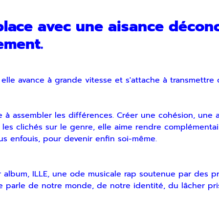
lace avec une aisance déconce
ement.
, elle avance à grande vitesse et s'attache à transmettre
à assembler les différences. Créer une cohésion, une a
les clichés sur le genre, elle aime rendre complémentair
r
us enfouis, pour devenir enfin soi-même.
er album, ILLE, une ode musicale rap soutenue par des p
lle parle de notre monde, de notre identité, du lâcher pr