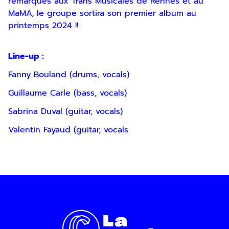
remarqués aux Trans Musicales de Rennes et au
d’information par voie électronique. Vous
MaMA, le groupe sortira son premier album au
pouvez vous désinscrire à tout moment via
printemps 2024 !!
les liens de désinscription ou en nous
contactant. Pour en savoir plus, consultez
notre
Politique de confidentialité
.
Line-up :
SOUMETTRE
Fanny Bouland (drums, vocals)
Guillaume Carle (bass, vocals)
Sabrina Duval (guitar, vocals)
Valentin Fayaud (guitar, vocals