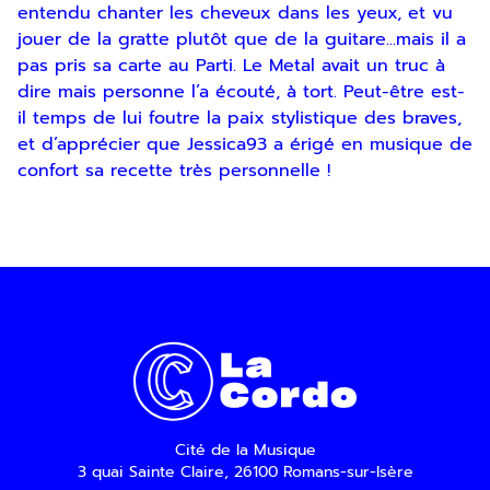
entendu chanter les cheveux dans les yeux, et vu
jouer de
la gratte plutôt que de la guitare...mais il a
pas pris sa carte au Parti. Le Metal avait un truc à
dire
mais personne l’a écouté, à tort. Peut-être est-
il temps de lui foutre la paix stylistique des braves,
et d’apprécier que Jessica93 a érigé en musique de
En indiquant votre adresse email, vous
confort sa recette très personnelle !
consentez à recevoir notre lettre
d’information par voie électronique. Vous
pouvez vous désinscrire à tout moment via
les liens de désinscription ou en nous
contactant. Pour en savoir plus, consultez
notre
Politique de confidentialité
.
SOUMETTRE
Cité de la Musique
3 quai Sainte Claire, 26100 Romans-sur-Isère