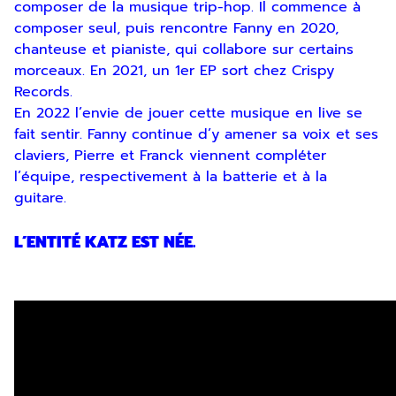
composer de la musique trip-hop. Il commence à
composer seul, puis rencontre Fanny en 2020,
chanteuse et pianiste, qui collabore sur certains
morceaux. En 2021, un 1er EP sort chez Crispy
Records.
En 2022 l’envie de jouer cette musique en live se
fait sentir. Fanny continue d’y amener sa voix et ses
claviers, Pierre et Franck viennent compléter
l’équipe, respectivement à la batterie et à la
guitare.
L’ENTITÉ KATZ EST NÉE.