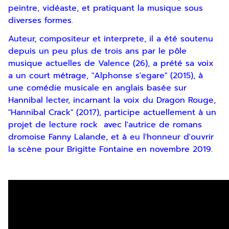
peintre, vidéaste, et pratiquant la musique sous
diverses formes.
Auteur, compositeur et interprete, il a été soutenu
depuis un peu plus de trois ans par le pôle
musique actuelles de Valence (26), a prété sa voix
a un court métrage, "Alphonse s'egare" (2015), à
une comédie musicale en anglais basée sur
Hannibal lecter, incarnant la voix du Dragon Rouge,
"Hannibal Crack" (2017), participe actuellement à un
projet de lecture rock avec l'autrice de romans
dromoise Fanny Lalande, et à eu l'honneur d'ouvrir
la scène pour Brigitte Fontaine en novembre 2019.