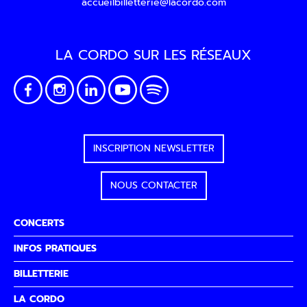
accueilbilletterie@lacordo.com
LA CORDO SUR LES RÉSEAUX
En indiquant votre adresse email, vous consentez à rec
lettre d’information par voie électronique. Vous pouvez
désinscrire à tout moment via les liens de désinscripti
contactant. Pour en savoir plus, consultez notre
Politiqu
confidentialité
.
INSCRIPTION NEWSLETTER
NOUS CONTACTER
CONCERTS
INFOS PRATIQUES
BILLETTERIE
LA CORDO