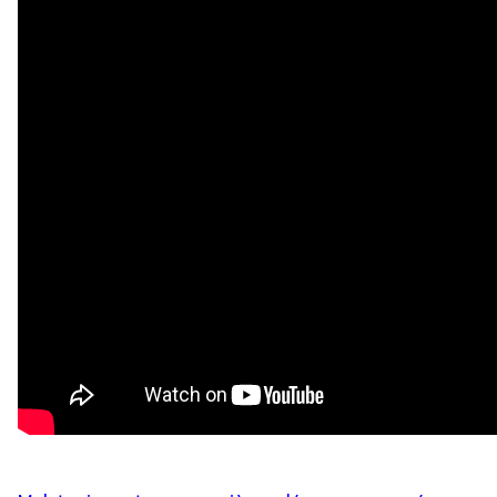
Inscription Newslette
En indiquant votre adresse email, vous consentez à rece
désinscription ou en nous contactant. Pour en savoir pl