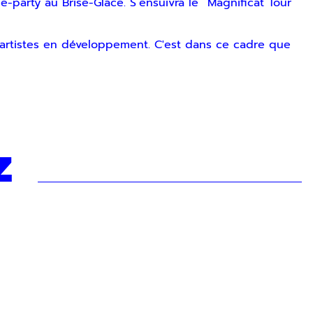
-party au Brise-Glace. S’ensuivra le “Magnificat Tour”
s artistes en développement. C'est dans ce cadre que
z