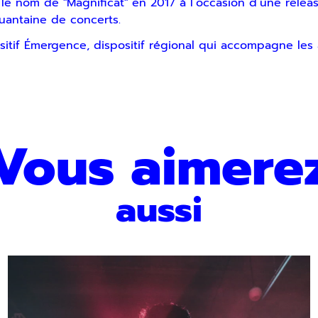
le nom de "Magnificat" en 2017 à l’occasion d’une release
uantaine de concerts.
positif Émergence, dispositif régional qui accompagne le
Vous aimere
aussi