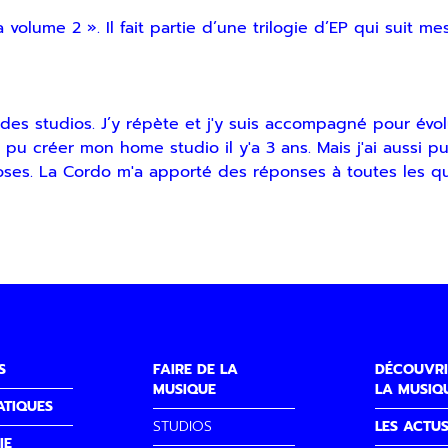
da volume 2 ». Il fait partie d’une trilogie d’EP qui sui
 des studios. J’y répète et j'y suis accompagné pour évo
'ai pu créer mon home studio il y'a 3 ans. Mais j'ai aussi
ses. La Cordo m'a apporté des réponses à toutes les que
S
FAIRE DE LA
DÉCOUVRI
MUSIQUE
LA MUSIQ
ATIQUES
STUDIOS
LES ACTU
IE