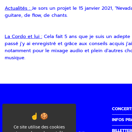
Actualités :
Je sors un projet le 15 janvier 2021, "Neva
guitare, de flow, de chants.
La Cordo et lui :
Cela fait 5 ans que je suis un adepte
passé j'y ai enregistré et grâce aux conseils acquis j
notamment pour le mixage audio et plein d'autres cho
musique.
CONCERT
INFOS PR
Cité de la Musique
Ce site utilise des cookies
BILLETTER