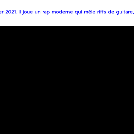
2021. Il joue un rap moderne qui mêle riffs de guitare, flo
r
voir notre lettre d’information par voie électronique. Vous pouv
us, consultez notre
Politique de confidentialité
.