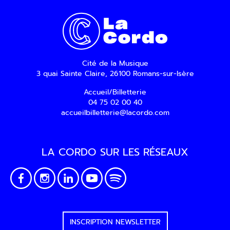
En indiquant votre adresse email, vous
consentez à recevoir notre lettre
d’information par voie électronique. Vous
pouvez vous désinscrire à tout moment via
les liens de désinscription ou en nous
contactant. Pour en savoir plus, consultez
Cité de la Musique
notre
Politique de confidentialité
.
3 quai Sainte Claire, 26100 Romans-sur-Isère
SOUMETTRE
Accueil/Billetterie
04 75 02 00 40
accueilbilletterie@lacordo.com
LA CORDO SUR LES RÉSEAUX
INSCRIPTION NEWSLETTER