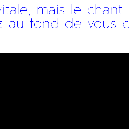
itale, mais le chant
 au fond de vous ca
r
voir notre lettre d’information par voie électronique. Vous pouv
us, consultez notre
Politique de confidentialité
.