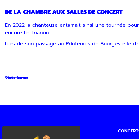
DE LA CHAMBRE AUX SALLES DE CONCERT
En 2022 la chanteuse entamait ainsi une tournée pour 
encore Le Trianon
Lors de son passage au Printemps de Bourges elle disai
©inès-karma
CONCERT