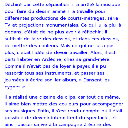
Déchiré par cette séparation, il a arrêté la musique
pour faire du dessin animé. Il a travaillé pour
différentes productions de courts-métrages, série
TV et projections monumentales. Ce qui lui a plu là
Inscription
dedans, c’était de ne plus avoir à réfléchir : il
suffisait de faire des dessins, et dans ces dessins,
Newsletter
de mettre des couleurs. Mais ce qui ne lui a pas
plus, c’était l’idée de devoir travailler. Alors, il est
parti habiter en Ardèche, chez sa grand-mère.
Comme il n’avait pas de loyer à payer, il a pu
ressortir tous ses instruments, et passer ses
journées à écrire son 1er album, « Dansent les
cygnes ».
Il a réalisé une dizaine de clips, car tout de même,
En indiquant votre adresse email, vous
il aime bien mettre des couleurs pour accompagner
consentez à recevoir notre lettre
ses musiques. Enfin, il s’est rendu compte qu’il était
d’information par voie électronique. Vous
pouvez vous désinscrire à tout moment via
possible de devenir intermittent du spectacle, et
les liens de désinscription ou en nous
ainsi, passer sa vie à la campagne à écrire des