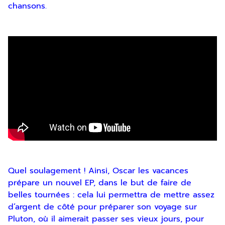
contactant. Pour en savoir plus, consultez
chansons.
notre
Politique de confidentialité
.
SOUMETTRE
Quel soulagement ! Ainsi, Oscar les vacances
prépare un nouvel EP, dans le but de faire de
belles tournées : cela lui permettra de mettre assez
d’argent de côté pour préparer son voyage sur
Pluton, où il aimerait passer ses vieux jours, pour