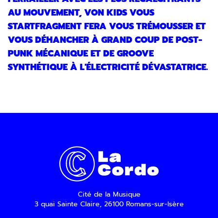
les liens de désinscription ou en nous
contactant. Pour en savoir plus, consultez
AU MOUVEMENT, VON KIDS VOUS
notre
Politique de confidentialité
.
STARTFRAGMENT FERA VOUS TRÉMOUSSER ET
VOUS DÉHANCHER À GRAND COUP DE POST-
SOUMETTRE
PUNK MÉCANIQUE ET DE GROOVE
SYNTHÉTIQUE À L'ÉLECTRICITÉ DÉVASTATRICE.
Cité de la Musique
3 quai Sainte Claire, 26100 Romans-sur-Isère