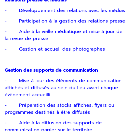
Relations presse et médias
- Développement des relations avec les médias
- Participation à la gestion des relations presse
Inscription
- Aide à la veille médiatique et mise à jour de
la revue de presse
Newsletter
- Gestion et accueil des photographes
Gestion des supports de communication
- Mise à jour des éléments de communication
affichés et diffusés au sein du lieu avant chaque
évènement accueilli
En indiquant votre adresse email, vous
consentez à recevoir notre lettre
- Préparation des stocks affiches, flyers ou
d’information par voie électronique. Vous
programmes destinés à être diffusés
pouvez vous désinscrire à tout moment via
les liens de désinscription ou en nous
- Aide à la diffusion des supports de
contactant. Pour en savoir plus, consultez
communication papier sur le territoire