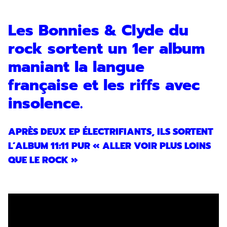
Les Bonnies & Clyde du
rock sortent un 1er album
maniant la langue
française et les riffs avec
insolence.
APRÈS DEUX EP ÉLECTRIFIANTS, ILS SORTENT
L’ALBUM 11:11 PUR « ALLER VOIR PLUS LOINS
QUE LE ROCK »