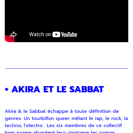
+ AKIRA ET LE SABBAT
Akira & le Sabbat échappe à toute définition de
genres. Un tourbillon queer mêlant le rap, le rock, la
techno, l’electro... Les six membres de ce collectif
hors norme abordent leur vingtaine les poings