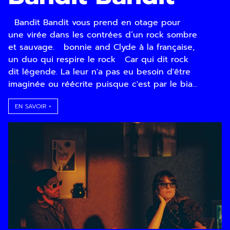
En indiquant votre adresse email, vous
consentez à recevoir notre lettre
Bandit Bandit vous prend en otage pour
d’information par voie électronique. Vous
une virée dans les contrées d’un rock sombre
pouvez vous désinscrire à tout moment via
et sauvage. bonnie and Clyde à la française,
les liens de désinscription ou en nous
un duo qui respire le rock Car qui dit rock
contactant. Pour en savoir plus, consultez
dit légende. La leur n'a pas eu besoin d'être
notre
Politique de confidentialité
.
imaginée ou réécrite puisque c'est par le bia...
SOUMETTRE
EN SAVOIR +