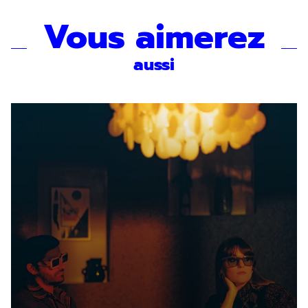
Vous aimerez
aussi
En indiquant votre adresse email, vous
consentez à recevoir notre lettre
d’information par voie électronique. Vous
pouvez vous désinscrire à tout moment via
les liens de désinscription ou en nous
contactant. Pour en savoir plus, consultez
notre
Politique de confidentialité
.
SOUMETTRE
En savoir plus