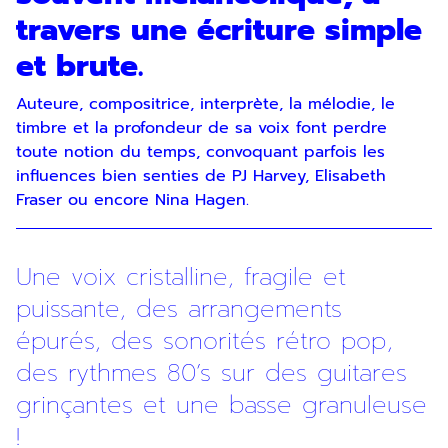
travers une écriture simple
et brute.
Auteure, compositrice, interprète, la mélodie, le
timbre et la profondeur de sa voix font perdre
toute notion du temps, convoquant parfois les
influences bien senties de PJ Harvey, Elisabeth
Fraser ou encore Nina Hagen.
Une voix cristalline, fragile et
puissante, des arrangements
épurés, des sonorités rétro pop,
des rythmes 80’s sur des guitares
grinçantes et une basse granuleuse
!