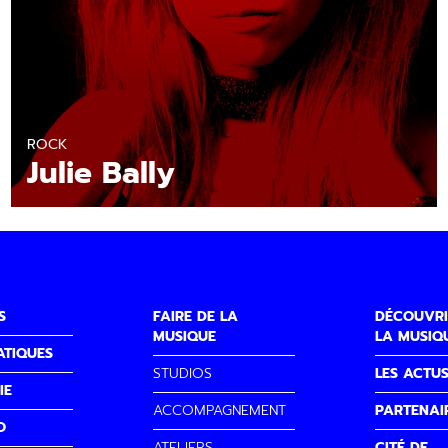
ROCK
Julie Bally
S
FAIRE DE LA
DÉCOUVRI
MUSIQUE
LA MUSIQ
ATIQUES
STUDIOS
LES ACTU
IE
ACCOMPAGNEMENT
PARTENAI
O
ATELIERS
CITÉ DE