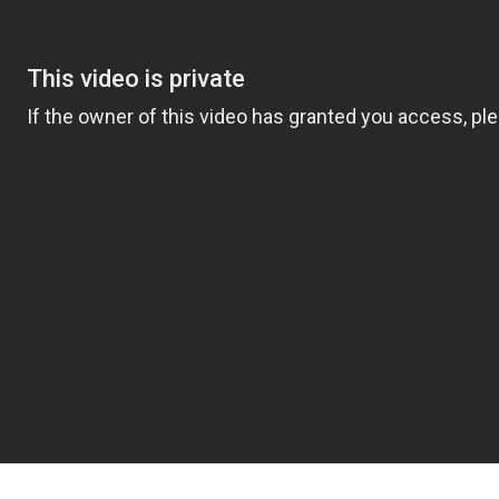
voir notre lettre d’information par voie électronique. Vous pouv
us, consultez notre
Politique de confidentialité
.